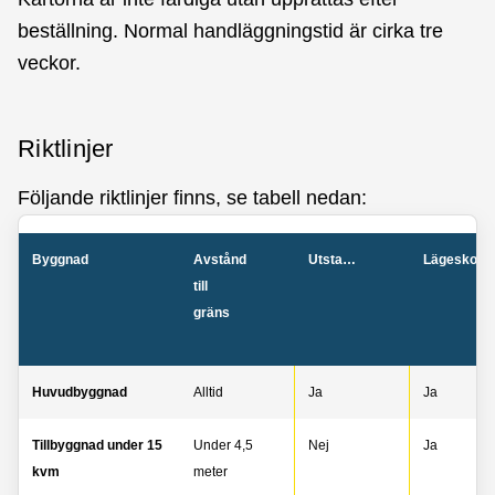
beställning. Normal handläggningstid är cirka tre
veckor.
Riktlinjer
Följande riktlinjer finns, se tabell nedan:
Byggnad
Avstånd
Utstakning
Lägeskontroll
till
gräns
Huvudbyggnad
Alltid
Ja
Ja
Tillbyggnad under 15
Under 4,5
Nej
Ja
kvm
meter