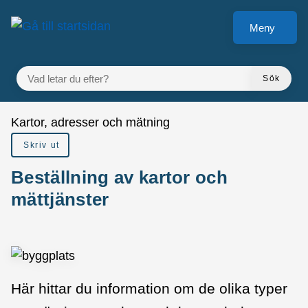
å till sidomeny
Gå till innehåll
Meny
VAD LETAR DU EFTER?
Sök
Du är här:
Kartor, adresser och mätning
Skriv ut
Beställning av kartor och
mättjänster
Här hittar du information om de olika typer