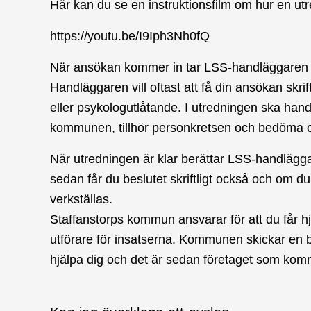
Här kan du se en instruktionsfilm om hur en utre
https://youtu.be/I9Iph3Nh0fQ
När ansökan kommer in tar LSS-handläggaren ko
Handläggaren vill oftast att få din ansökan skrif
eller psykologutlåtande. I utredningen ska handl
kommunen, tillhör personkretsen och bedöma 
När utredningen är klar berättar LSS-handlägga
sedan får du beslutet skriftligt också och om d
verkställas.
Staffanstorps kommun ansvarar för att du får hjä
utförare för insatserna. Kommunen skickar en bes
hjälpa dig och det är sedan företaget som komm