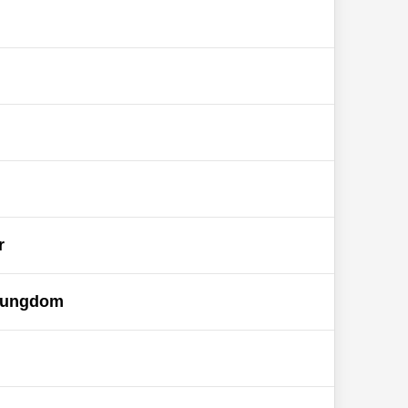
r
h ungdom