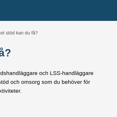
ket stöd kan du få?
få?
åndshandläggare och LSS-handläggare
av stöd och omsorg som du behöver för
tiviteter.