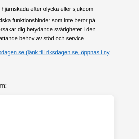
 hjärnskada efter olycka eller sjukdom
kiska funktionshinder som inte beror på
orsakar dig betydande svårigheter i den
attande behov av stöd och service.
dagen.se (länk till riksdagen.se, öppnas i ny
om: