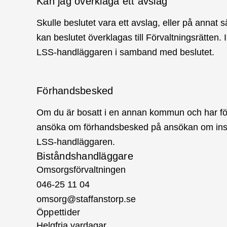
Kan jag överklaga ett avslag
Skulle beslutet vara ett avslag, eller på annat s
kan beslutet överklagas till Förvaltningsrätten.
LSS-handläggaren i samband med beslutet.
Förhandsbesked
Om du är bosatt i en annan kommun och har för av
ansöka om förhandsbesked på ansökan om insa
LSS-handläggaren.
Biståndshandläggare
Omsorgsförvaltningen
046-25 11 04
omsorg@staffanstorp.se
Öppettider
Helgfria vardagar