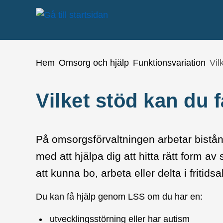
å till sidomeny
Gå till innehåll
Du är här:
Hem
Omsorg och hjälp
Funktionsvariation
Vil
Vilket stöd kan du 
På omsorgsförvaltningen arbetar bist
med att hjälpa dig att hitta rätt form 
att kunna bo, arbeta eller delta i fritidsak
Du kan få hjälp genom LSS om du har en:
utvecklingsstörning eller har autism