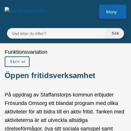
å till sidomeny
Gå till innehåll
Meny
VAD LETAR DU EFTER?
Sök
Du är här:
Funktionsvariation
Skriv ut
Öppen fritidsverksamhet
På uppdrag av Staffanstorps kommun erbjuder
Frösunda Omsorg ett blandat program med olika
aktiviteter för att bidra till en aktiv fritid. Tanken med
aktiviteterna är att utveckla allsidiga
rörelseförmågor, öva sitt sociala samspel samt