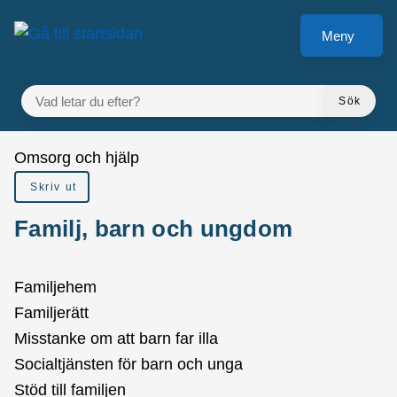
å till sidomeny
Gå till innehåll
Meny
VAD LETAR DU EFTER?
Sök
Du är här:
Omsorg och hjälp
Skriv ut
Familj, barn och ungdom
Familjehem
Familjerätt
Misstanke om att barn far illa
Socialtjänsten för barn och unga
Stöd till familjen