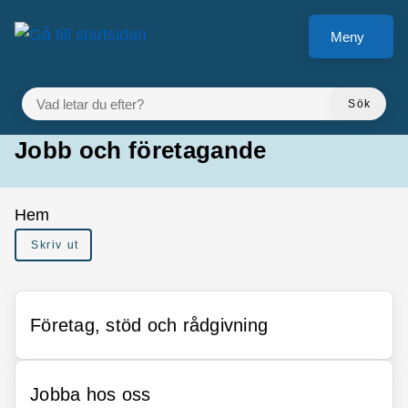
Gå till innehåll
Meny
VAD LETAR DU EFTER?
Sök
Jobb och företagande
Du är här:
Hem
Skriv ut
Företag, stöd och rådgivning
Jobba hos oss