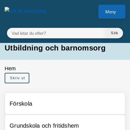
Gå till innehåll
Meny
VAD LETAR DU EFTER?
Sök
Utbildning och barnomsorg
Du är här:
Hem
Skriv ut
Förskola
Grundskola och fritidshem