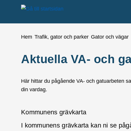
å till sidomeny
Gå till innehåll
Du är här:
Hem
Trafik, gator och parker
Gator och vägar
Aktuella VA- och g
Här hittar du pågående VA- och gatuarbeten sa
din vardag.
Kommunens grävkarta
I kommunens grävkarta kan ni se påg