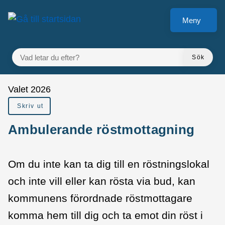
å till sidomeny
Gå till innehåll
Meny
VAD LETAR DU EFTER?
Sök
Du är här:
Valet 2026
Skriv ut
Ambulerande röstmottagning
Om du inte kan ta dig till en röstningslokal
och inte vill eller kan rösta via bud, kan
kommunens förordnade röstmottagare
komma hem till dig och ta emot din röst i