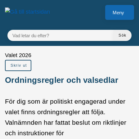
å till sidomeny
Gå till innehåll
Meny
VAD LETAR DU EFTER?
Sök
Du är här:
Valet 2026
Skriv ut
Ordningsregler och valsedlar
För dig som är politiskt engagerad under
valet finns ordningsregler att följa.
Valnämnden har fattat beslut om riktlinjer
och instruktioner för