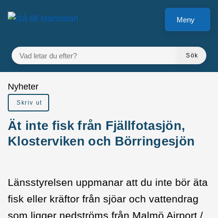
Gå till innehåll
Meny
VAD LETAR DU EFTER?
Sök
Du är här:
Nyheter
Skriv ut
Ät inte fisk från Fjällfotasjön,
Klosterviken och Börringesjön
Länsstyrelsen uppmanar att du inte bör äta
fisk eller kräftor från sjöar och vattendrag
som ligger nedströms från Malmö Airport /