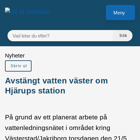
Gå till innehåll
Meny
VAD LETAR DU EFTER?
Sök
Du är här:
Nyheter
Skriv ut
Avstängt vatten väster om
Hjärups station
På grund av ett planerat arbete på
vattenledningsnätet i området kring
Västerstad/Jakriborg torsdagen den 21/5