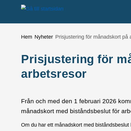
Gå till innehåll
Du är här:
Hem
Nyheter
Prisjustering för månadskort på 
Prisjustering för 
arbetsresor
Från och med den 1 februari 2026 komme
månadskort med biståndsbeslut för arb
Om du har ett månadskort med biståndsbeslut be