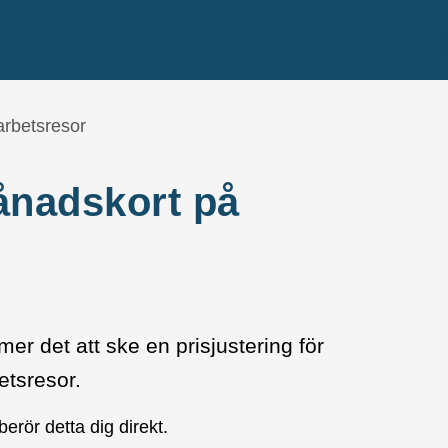
arbetsresor
månadskort på
r det att ske en prisjustering för
etsresor.
rör detta dig direkt.