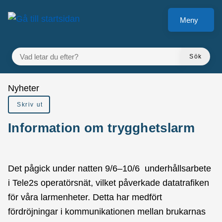
Gå till innehåll
Meny
VAD LETAR DU EFTER?
Sök
Du är här:
Nyheter
Skriv ut
Information om trygghetslarm
Det pågick under natten 9/6–10/6 underhållsarbete
i Tele2s operatörsnät, vilket påverkade datatrafiken
för våra larmenheter. Detta har medfört
fördröjningar i kommunikationen mellan brukarnas