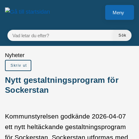
Gå till innehåll
Meny
VAD LETAR DU EFTER?
Sök
Du är här:
Nyheter
Skriv ut
Nytt gestaltningsprogram för
Sockerstan
Kommunstyrelsen godkände 2026-04-07
ett nytt heltäckande gestaltningsprogram
för Sockerstan. Sockerstan utformas med