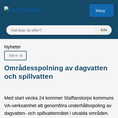
Gå till innehåll
Meny
VAD LETAR DU EFTER?
Sök
Du är här:
Nyheter
Skriv ut
Områdesspolning av dagvatten
och spillvatten
Med start vecka 24 kommer Staffanstorps kommuns
VA-verksamhet att genomföra underhållsspoling av
dagvatten- och spillvattennätet i utvalda områden.