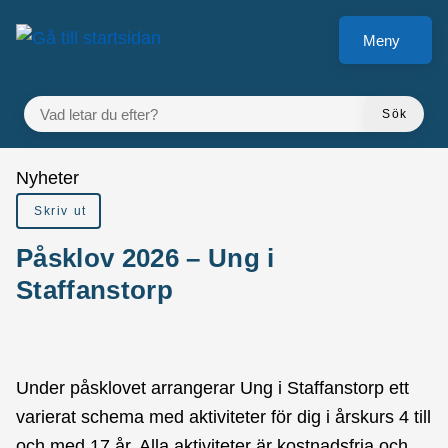
Gå till innehåll
Meny
VAD LETAR DU EFTER?
Sök
Du är här:
Nyheter
Skriv ut
Påsklov 2026 – Ung i
Staffanstorp
Under påsklovet arrangerar Ung i Staffanstorp ett
varierat schema med aktiviteter för dig i årskurs 4 till
och med 17 år. Alla aktiviteter är kostnadsfria och