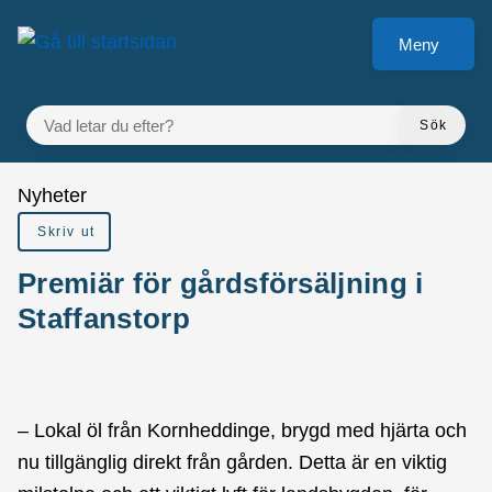
Gå till innehåll
Meny
VAD LETAR DU EFTER?
Sök
Du är här:
Nyheter
Skriv ut
Premiär för gårdsförsäljning i
Staffanstorp
– Lokal öl från Kornheddinge, brygd med hjärta och
nu tillgänglig direkt från gården. Detta är en viktig