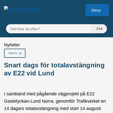
Gå till innehåll
Meny
VAD LETAR DU EFTER?
Sök
Du är här:
Nyheter
Skriv ut
Snart dags för totalavstängning
av E22 vid Lund
I samband med pågående vägprojekt på E22
Gastelyckan-Lund Norra, genomför Trafikverket en
14 dagars totalavstängning med start 14 augusti