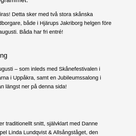
firas! Detta sker med två stora skånska
borgare, både i Hjärups Jakriborg helgen före
gusti. Båda har fri entré!
ing
ugusti – som inleds med Skånefestivalen i
rna i Uppåkra, samt en Jubileumssalong i
an längst ner på denna sida!
r traditionellt snitt, självklart med Danne
el Linda Lundqvist & Allsångståget, den