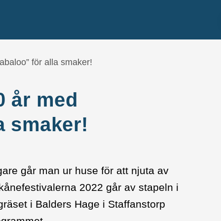
labaloo” för alla smaker!
70 år med
la smaker!
are går man ur huse för att njuta av
kånefestivalerna 2022 går av stapeln i
gräset i Balders Hage i Staffanstorp
rogrammet.