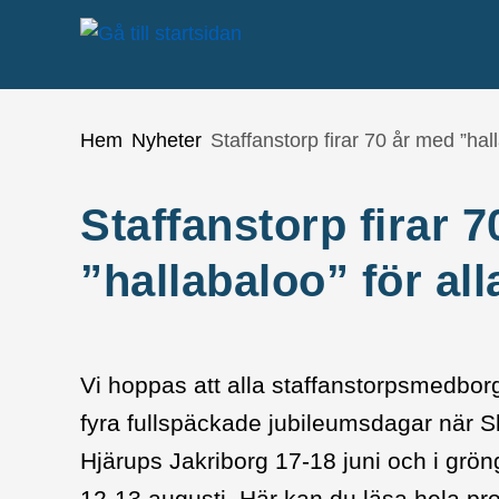
Gå till innehåll
Du är här:
Hem
Nyheter
Staffanstorp firar 70 år med ”hal
Staffanstorp firar 
”hallabaloo” för al
Vi hoppas att alla staffanstorpsmedborg
fyra fullspäckade jubileumsdagar när S
Hjärups Jakriborg 17-18 juni och i grön
12-13 augusti. Här kan du läsa hela p