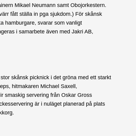
tainern Mikael Neumann samt Obojorkestern.
ärr fått ställa in pga sjukdom.) För skånsk
ka hamburgare, svarar som vanligt
angeras i samarbete även med Jakri AB,
 stor skånsk picknick i det gröna med ett starkt
Peps, hitmakaren Michael Saxell,
ir smaskig servering från Oskar Gross
kesservering är i nuläget planerad på plats
kkorg.