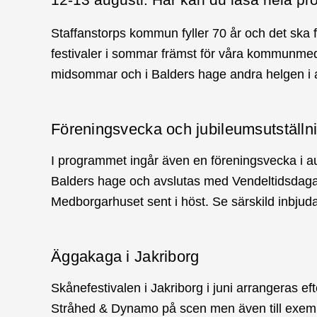
Staffanstorps kommun fyller 70 år och det ska 
festivaler i sommar främst för våra kommunmed
midsommar och i Balders hage andra helgen i au
Föreningsvecka och jubileumsutställn
I programmet ingår även en föreningsvecka i a
Balders hage och avslutas med Vendeltidsdaga
Medborgarhuset sent i höst. Se särskild inbjud
Äggakaga i Jakriborg
Skånefestivalen i Jakriborg i juni arrangeras efte
Stråhed & Dynamo på scen men även till exemp