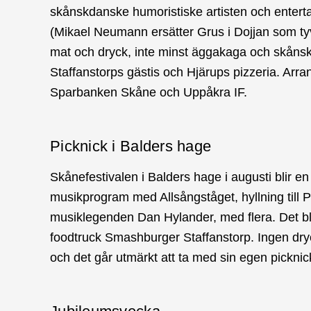
skånskdanske humoristiske artisten och enter
(Mikael Neumann ersätter Grus i Dojjan som tyv
mat och dryck, inte minst äggakaga och skåns
Staffanstorps gästis och Hjärups pizzeria. Arr
Sparbanken Skåne och Uppåkra IF.
Picknick i Balders hage
Skånefestivalen i Balders hage i augusti blir en
musikprogram med Allsångståget, hyllning till 
musiklegenden Dan Hylander, med flera. Det bl
foodtruck Smashburger Staffanstorp. Ingen dryc
och det går utmärkt att ta med sin egen picknic