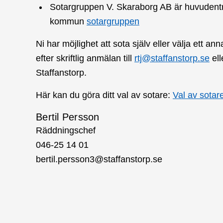
Sotargruppen V. Skaraborg AB är huvudentr
kommun
sotargruppen
Ni har möjlighet att sota själv eller välja ett a
efter skriftlig anmälan till
rtj@staffanstorp.se
ell
Staffanstorp.
Här kan du göra ditt val av sotare:
Val av sotar
Bertil Persson
Räddningschef
046-25 14 01
bertil.persson3@staffanstorp.se