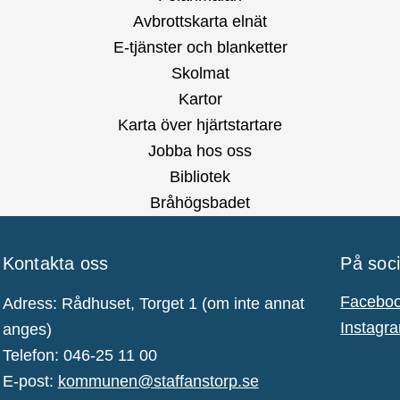
Avbrottskarta elnät
E-tjänster och blanketter
Skolmat
Kartor
Karta över hjärtstartare
Jobba hos oss
Bibliotek
Bråhögsbadet
Kontakta oss
På soc
Facebo
Adress: Rådhuset, Torget 1 (om inte annat
Instagr
anges)
Telefon: 046-25 11 00
E-post:
kommunen@staffanstorp.se