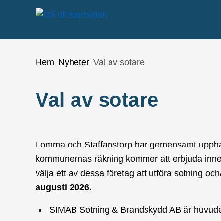
Gå till innehåll
Du är här:
Hem
Nyheter
Val av sotare
Val av sotare
Lomma och Staffanstorp har gemensamt upphan
kommunernas räkning kommer att erbjuda innev
välja ett av dessa företag att utföra sotning o
augusti 2026
.
SIMAB Sotning & Brandskydd AB är huvu