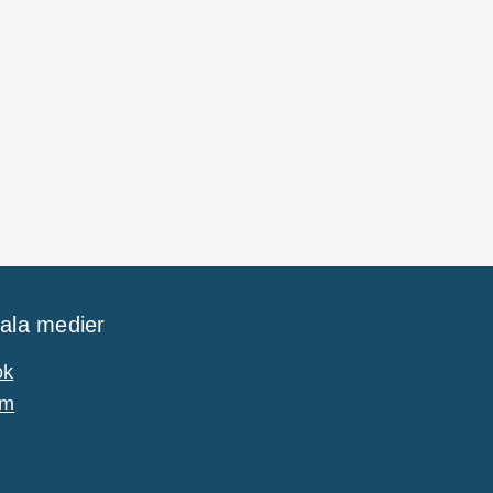
iala medier
ok
am