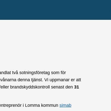
dlat två sotningsföretag som för
ånarna denna tjänst. Vi uppmanar er att
ch/eller brandskyddskontroll senast den
31
dentreprenör i Lomma kommun
simab