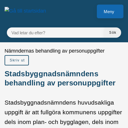
Gå till innehåll
Meny
VAD LETAR DU EFTER?
Sök
Du är här:
Nämndernas behandling av personuppgifter
Skriv ut
Stadsbyggnadsnämndens
behandling av personuppgifter
Stadsbyggnadsnämndens huvudsakliga
uppgift är att fullgöra kommunens uppgifter
dels inom plan‐ och bygglagen, dels inom