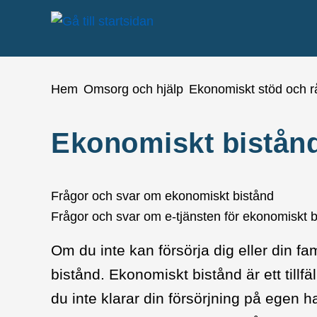
å till sidomeny
Gå till innehåll
Du är här:
Hem
Omsorg och hjälp
Ekonomiskt stöd och r
Ekonomiskt bistån
Frågor och svar om ekonomiskt bistånd
Frågor och svar om e-tjänsten för ekonomiskt b
Om du inte kan försörja dig eller din 
bistånd. Ekonomiskt bistånd är ett till
du inte klarar din försörjning på egen h