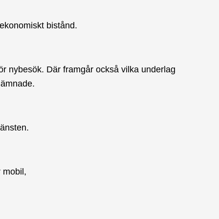
 ekonomiskt bistånd.
för nybesök. Där framgår också vilka underlag
nlämnade.
jänsten.
r mobil,