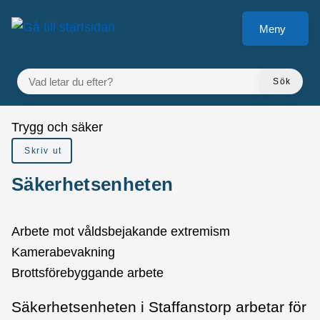
å till sidomeny
Gå till innehåll
Meny
VAD LETAR DU EFTER?
Sök
Du är här:
Trygg och säker
Skriv ut
Säkerhetsenheten
Arbete mot våldsbejakande extremism
Kamerabevakning
Brottsförebyggande arbete
Säkerhetsenheten i Staffanstorp arbetar för