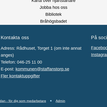
Karta över hjärtstartare
Jobba hos oss
Bibliotek
Bråhögsbadet
Kontakta oss
På soc
Facebo
Adress: Rådhuset, Torget 1 (om inte annat
Instagr
anges)
Telefon: 046-25 11 00
E-post:
kommunen@staffanstorp.se
Fler kontaktuppgifter
idan - för dig som medarbetare
Admin