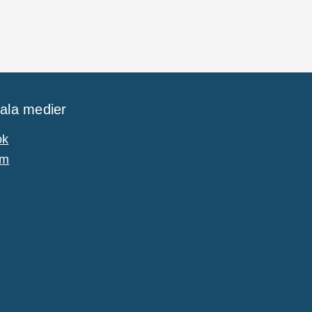
iala medier
ok
am