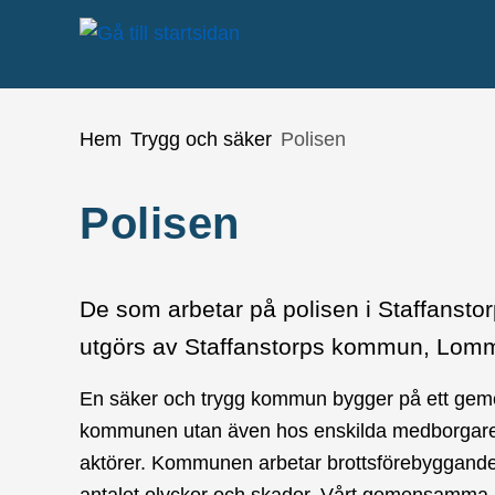
å till sidomeny
Gå till innehåll
Du är här:
Hem
Trygg och säker
Polisen
Polisen
De som arbetar på polisen i Staffanstor
utgörs av Staffanstorps kommun, Lo
En säker och trygg kommun bygger på ett gemen
kommunen utan även hos enskilda medborgare, 
aktörer. Kommunen arbetar brottsförebyggande
antalet olyckor och skador. Vårt gemensamma 