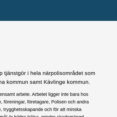
p tjänstgör i hela närpolisområdet som
mma kommun samt Kävlinge kommun.
samt arbete. Arbetet ligger inte bara hos
föreningar, företagare, Polisen och andra
, trygghetsskapande och för att minska
mål är bättre hälsa, mindre skademängd,