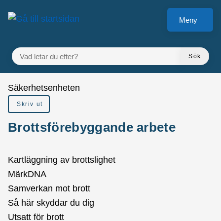
å till sidomeny
Gå till innehåll
Meny
VAD LETAR DU EFTER?
Sök
Du är här:
Säkerhetsenheten
Skriv ut
Brottsförebyggande arbete
Kartläggning av brottslighet
MärkDNA
Samverkan mot brott
Så här skyddar du dig
Utsatt för brott