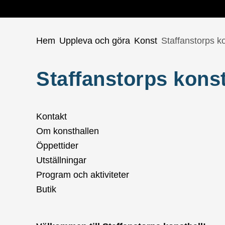
Du är här:
Hem
Uppleva och göra
Konst
Staffanstorps ko
Staffanstorps konst
Kontakt
Om konsthallen
Öppettider
Utställningar
Program och aktiviteter
Butik