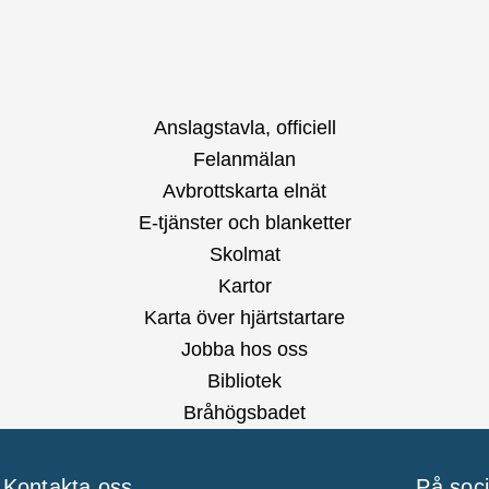
Anslagstavla, officiell
Felanmälan
Avbrottskarta elnät
E-tjänster och blanketter
Skolmat
Kartor
Karta över hjärtstartare
Jobba hos oss
Bibliotek
Bråhögsbadet
Kontakta oss
På soc