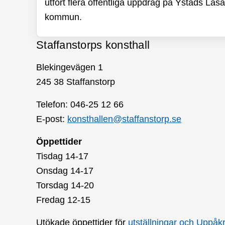
utfört flera offentliga uppdrag på Ystads L
kommun.
Staffanstorps konsthall
Blekingevägen 1
245 38 Staffanstorp
Telefon:
046-25 12 66
E-post:
konsthallen@staffanstorp.se
Öppettider
Tisdag 14-17
Onsdag 14-17
Torsdag 14-20
Fredag 12-15
Utökade öppettider för
utställningar och Uppåk