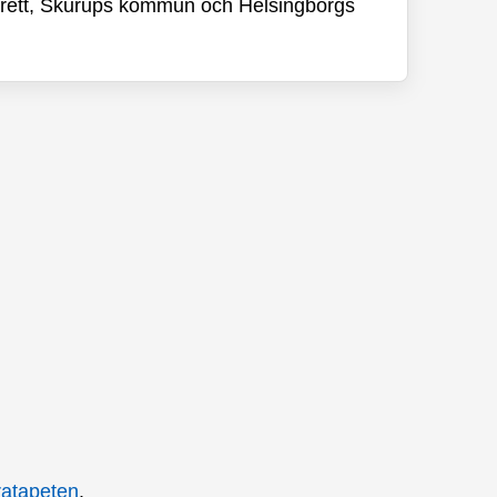
asarett, Skurups kommun och Helsingborgs
ratapeten
.