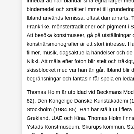
innebär att han blandar sina egna färger me
bindemedel och smälter limmet till grunderi
Ibland används fernissa, oftast damarharts. T
Frankrike, mönstertraditioner och pigment i S
Att besöka konstmuseer, gå på utställningar
konstnärsmonografier är ett stort intresse. Han m
filmer, musik, dagsaktuella händelser och d
Nikki. Att måla efter foton blir stelt och tråki
skissblocket med var han än går. Ibland blir d
begränsningar och fantasin får spela en ledan
Thomas Holm är utbildad vid Beckmans Model
82), Den Kongelige Danske Kunstakademi (1
Stockholm (1984-85). Han har ställt ut i fle
Grekland, UAE och Kina. Thomas Holm finn
Ystads Konstmuseum, Skurups kommun, Staf