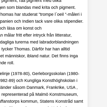
d pigment, råa pigment med olika
ngen som blandas med krita och pigment.
homas har studerat ”trompe l´oeil ”-måleri i
panien och Indien tack vare olika stipendier.
 och läsa om konst och
ålar fritt efter intryck från litteratur,
e dagliga turerna med labradorblandningen
gt, tycker Thomas. Därför har han alltid
et människor, ibland natur. Det finns inga
de roll.
inje (1978-80), Gerleborgsskolan (1980-
982-89) och Kungliga Konsthöghskolan i
ra länder såsom Danmark, Frankrike, USA ,
s representerad på Malmö Konstmuseum,
fanstorps kommun, Statens Konstråd samt