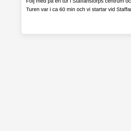
Följ med på en tur i Staffanstorps centrum oc
Turen var i ca 60 min och vi startar vid Staffa