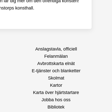
h lär dig mer om den offentliga konsten!
nstorps konsthall.
Anslagstavla, officiell
Felanmälan
Avbrottskarta elnät
E-tjänster och blanketter
Skolmat
Kartor
Karta över hjärtstartare
Jobba hos oss
Bibliotek