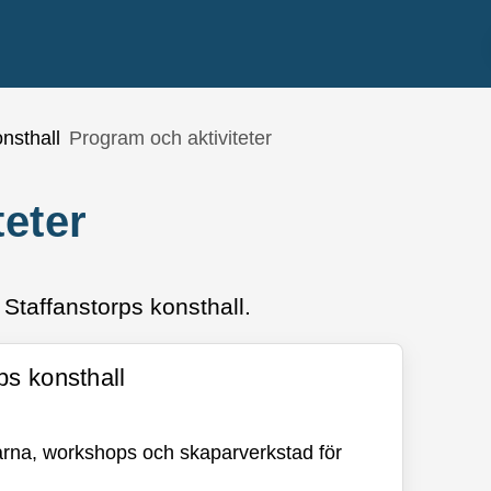
nsthall
Program och aktiviteter
teter
 Staffanstorps konsthall.
ps konsthall
garna, workshops och skaparverkstad för