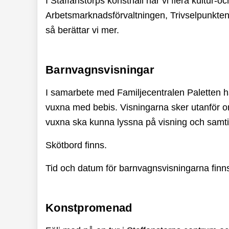
I Staffanstorps konsthall har vi flera kultur-
Arbetsmarknadsförvaltningen, Trivselpunkten
så berättar vi mer.
Barnvagnsvisningar
I samarbete med Familjecentralen Paletten har
vuxna med bebis. Visningarna sker utanför or
vuxna ska kunna lyssna på visning och samti
Skötbord finns.
Tid och datum för barnvagnsvisningarna fin
Konstpromenad