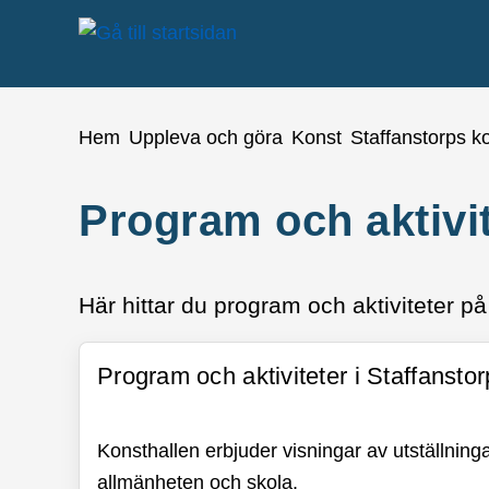
å till sidomeny
Gå till innehåll
Du är här:
Hem
Uppleva och göra
Konst
Staffanstorps ko
Program och aktivi
Här hittar du program och aktiviteter på
Program och aktiviteter i Staffanstor
Konsthallen erbjuder visningar av utställnin
allmänheten och skola.