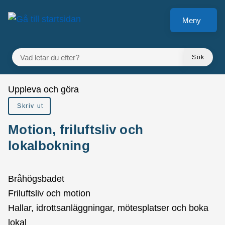
å till sidomeny
Gå till innehåll
Meny
VAD LETAR DU EFTER?
Sök
Du är här:
Uppleva och göra
Skriv ut
Motion, friluftsliv och
lokalbokning
Bråhögsbadet
Friluftsliv och motion
Hallar, idrottsanläggningar, mötesplatser och boka
lokal