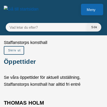
å till sidomeny
Gå till innehåll
Meny
VAD LETAR DU EFTER?
Sök
Du är här:
Staffanstorps konsthall
Skriv ut
Öppettider
Se våra öppettider för aktuell utställning,
Staffanstorps konsthall har alltid fri entré
THOMAS HOLM