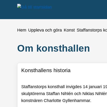
å till sidomeny
Gå till innehåll
Du är här:
Hem
Uppleva och göra
Konst
Staffanstorps ko
Om konsthallen
Konsthallens historia
Staffanstorps konsthall invigdes 14 januari 
skulptörerna Staffan Nihlén och Niklas Nihlén.
konstnären Charlotte Gyllenhammar.