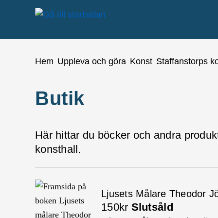
å till sidomeny
Gå till innehåll
Du är här:
Hem
Uppleva och göra
Konst
Staffanstorps ko
Butik
Här hittar du böcker och andra produk
konsthall.
Ljusets Målare Theodor J
150kr
Slutsåld