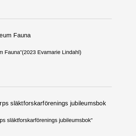
useum Fauna
um Fauna”(2023 Evamarie Lindahl)
rps släktforskarförenings jubileumsbok
rps släktforskarförenings jubileumsbok”