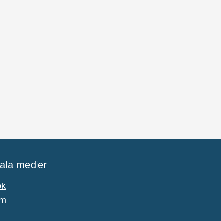
iala medier
ok
am