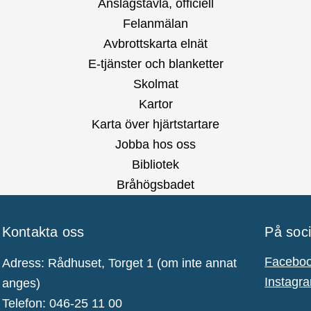
Anslagstavla, officiell
Felanmälan
Avbrottskarta elnät
E-tjänster och blanketter
Skolmat
Kartor
Karta över hjärtstartare
Jobba hos oss
Bibliotek
Bråhögsbadet
Kontakta oss
På soc
Facebo
Adress: Rådhuset, Torget 1 (om inte annat
Instagr
anges)
Telefon: 046-25 11 00