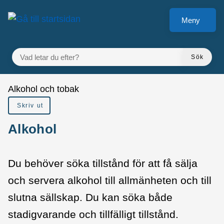
å till sidomeny
Gå till innehåll
Meny
VAD LETAR DU EFTER?
Sök
Du är här:
Alkohol och tobak
Skriv ut
Alkohol
Du behöver söka tillstånd för att få sälja
och servera alkohol till allmänheten och till
slutna sällskap. Du kan söka både
stadigvarande och tillfälligt tillstånd.