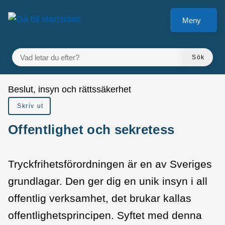
å till sidomeny
Gå till innehåll
Meny
VAD LETAR DU EFTER?
Sök
Du är här:
Beslut, insyn och rättssäkerhet
Skriv ut
Offentlighet och sekretess
Tryckfrihetsförordningen är en av Sveriges
grundlagar. Den ger dig en unik insyn i all
offentlig verksamhet, det brukar kallas
offentlighetsprincipen. Syftet med denna