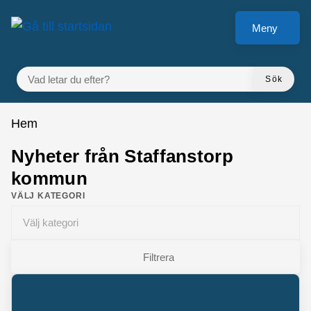
Gå till innehåll
Meny
VAD LETAR DU EFTER?
Sök
Du är här:
Hem
Nyheter från Staffanstorp
kommun
VÄLJ KATEGORI
Välj kategori
Filtrera
Matchande inlägg