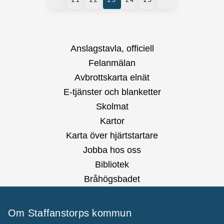
21
22
23
24
25
Anslagstavla, officiell
Felanmälan
Avbrottskarta elnät
E-tjänster och blanketter
Skolmat
Kartor
Karta över hjärtstartare
Jobba hos oss
Bibliotek
Bråhögsbadet
Om Staffanstorps kommun