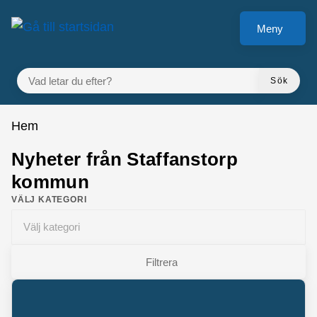
Gå till innehåll
Meny
VAD LETAR DU EFTER?
Sök
Du är här:
Hem
Nyheter från Staffanstorp
kommun
VÄLJ KATEGORI
Välj kategori
Filtrera
Matchande inlägg