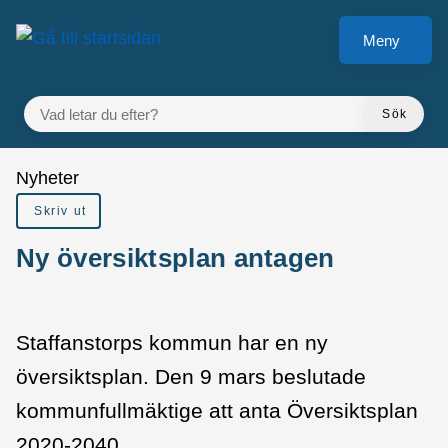
Gå till innehåll
Meny
VAD LETAR DU EFTER?
Sök
Du är här:
Nyheter
Skriv ut
Ny översiktsplan antagen
Staffanstorps kommun har en ny
översiktsplan. Den 9 mars beslutade
kommunfullmäktige att anta Översiktsplan
2020-2040.