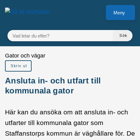
å till sidomeny
Gå till innehåll
Meny
VAD LETAR DU EFTER?
Sök
Du är här:
Gator och vägar
Skriv ut
Ansluta in- och utfart till
kommunala gator
Här kan du ansöka om att ansluta in- och
utfarter till kommunala gator som
Staffanstorps kommun är väghållare för. De