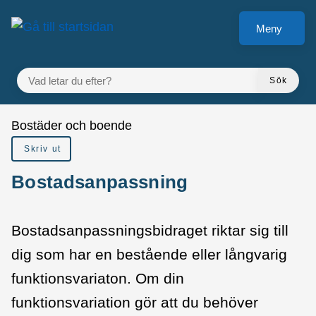
å till sidomeny
Gå till innehåll
Meny
VAD LETAR DU EFTER?
Sök
Du är här:
Bostäder och boende
Skriv ut
Bostadsanpassning
Bostadsanpassningsbidraget riktar sig till
dig som har en bestående eller långvarig
funktionsvariaton. Om din
funktionsvariation gör att du behöver