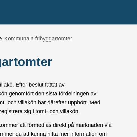
e
Kommunala fribyggartomter
artomter
lakö. Efter beslut fattat av
kön genomfört den sista fördelningen av
mt- och villakön har därefter upphört. Med
registrera sig i tomt- och villakön.
ommer att förmedlas direkt på marknaden via
ommer du att kunna hitta mer information om