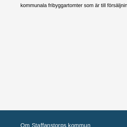
kommunala fribyggartomter som är till försäljni
Om Staffanstorps kommun