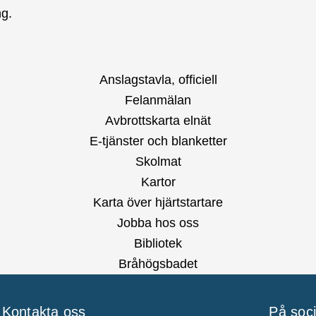
ng.
Anslagstavla, officiell
Felanmälan
Avbrottskarta elnät
E-tjänster och blanketter
Skolmat
Kartor
Karta över hjärtstartare
Jobba hos oss
Bibliotek
Bråhögsbadet
Kontakta oss
På soc