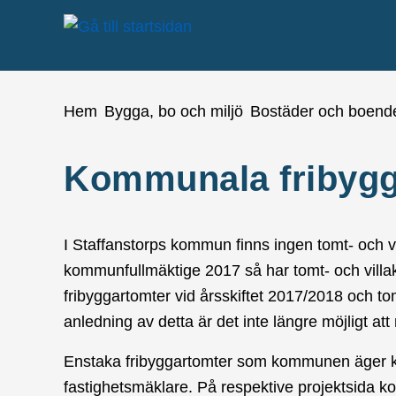
å till sidomeny
Gå till innehåll
Du är här:
Hem
Bygga, bo och miljö
Bostäder och boend
Kommunala fribygg
I Staffanstorps kommun finns ingen tomt- och vil
kommunfullmäktige 2017 så har tomt- och villa
fribyggartomter vid årsskiftet 2017/2018 och to
anledning av detta är det inte längre möjligt att 
Enstaka fribyggartomter som kommunen äger k
fastighetsmäklare. På respektive projektsida k