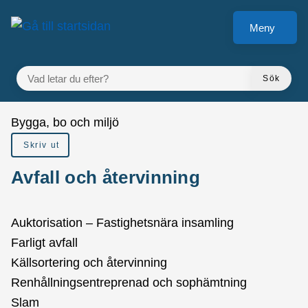
å till sidomeny
Gå till innehåll
Meny
VAD LETAR DU EFTER?
Sök
Du är här:
Bygga, bo och miljö
Skriv ut
Avfall och återvinning
Auktorisation – Fastighetsnära insamling
Farligt avfall
Källsortering och återvinning
Renhållningsentreprenad och sophämtning
Slam