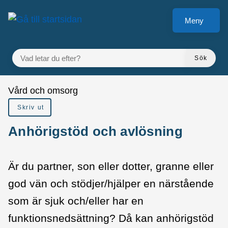
å till sidomeny
Gå till innehåll
Meny
VAD LETAR DU EFTER?
Sök
Du är här:
Vård och omsorg
Skriv ut
Anhörigstöd och avlösning
Är du partner, son eller dotter, granne eller
god vän och stödjer/hjälper en närstående
som är sjuk och/eller har en
funktionsnedsättning? Då kan anhörigstöd