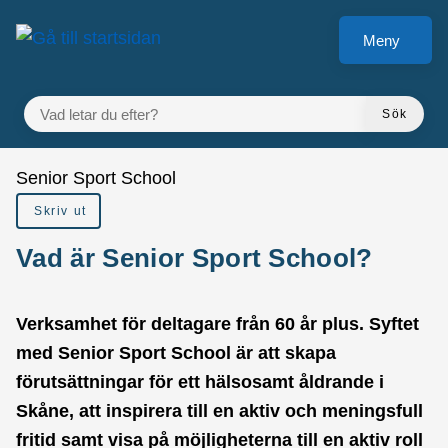
å till sidomeny
Gå till innehåll
Meny
VAD LETAR DU EFTER?
Sök
Du är här:
Senior Sport School
Skriv ut
Vad är Senior Sport School?
Verksamhet för deltagare från 60 år plus. Syftet
med Senior Sport School är att skapa
förutsättningar för ett hälsosamt åldrande i
Skåne, att inspirera till en aktiv och meningsfull
fritid samt visa på möjligheterna till en aktiv roll