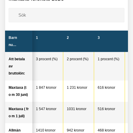
Barn
1
2
3
4
nummer:
Att betala
3 procent (%)
2 procent (%)
1 procent (%)
0 
av
bruttolön:
Maxtaxa (t
1 847 kronor
1 231 kronor
616 kronor
0 
o m 30 juni)
Maxtaxa ( fr
1 547 kronor
1031 kronor
516 kronor
0 
o m 1 juli)
Allmän
1410 kronor
942 kronor
468 kronor
0 