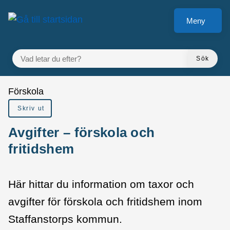
å till sidomeny
Gå till innehåll
Meny
VAD LETAR DU EFTER?
Sök
Du är här:
Förskola
Skriv ut
Avgifter – förskola och
fritidshem
Här hittar du information om taxor och
avgifter för förskola och fritidshem inom
Staffanstorps kommun.