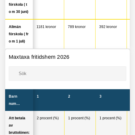
förskola ( t
o m 30 juni)
Allmän
1181 kronor
789 kronor
392 kronor
0 
förskola ( fr
o m 1 juli)
Maxtaxa fritidshem 2026
Barn
1
2
3
4
nummer:
Att betala
2 procent (%)
1 procent (%)
1 procent (%)
0 
av
bruttolönen: