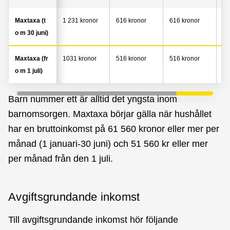
Maxtaxa (t
1 231 kronor
616 kronor
616 kronor
0 
o m 30 juni)
Maxtaxa (fr
1031 kronor
516 kronor
516 kronor
0 
o m 1 juli)
Barn nummer ett är alltid det yngsta inom
barnomsorgen. Maxtaxa börjar gälla när hushållet
har en bruttoinkomst på 61 560 kronor eller mer per
månad (1 januari-30 juni) och 51 560 kr eller mer
per månad från den 1 juli.
Avgiftsgrundande inkomst
Till avgiftsgrundande inkomst hör följande