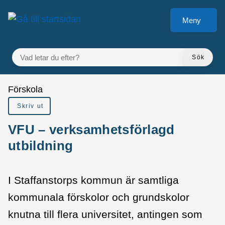
å till sidomeny
Gå till innehåll
Meny
VAD LETAR DU EFTER?
Sök
Du är här:
Förskola
Skriv ut
VFU – verksamhetsförlagd
utbildning
I Staffanstorps kommun är samtliga
kommunala förskolor och grundskolor
knutna till flera universitet, antingen som