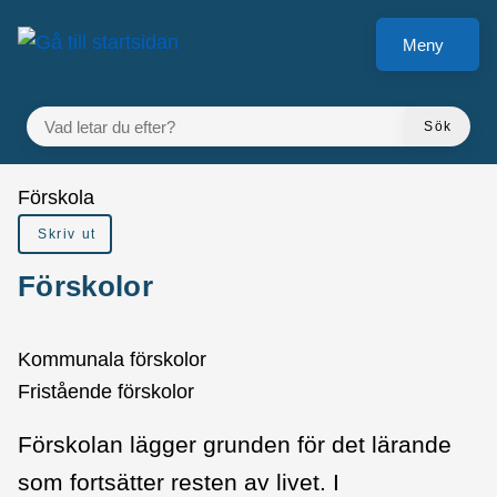
å till sidomeny
Gå till innehåll
Meny
VAD LETAR DU EFTER?
Sök
Du är här:
Förskola
Skriv ut
Förskolor
Kommunala förskolor
Fristående förskolor
Förskolan lägger grunden för det lärande
som fortsätter resten av livet. I