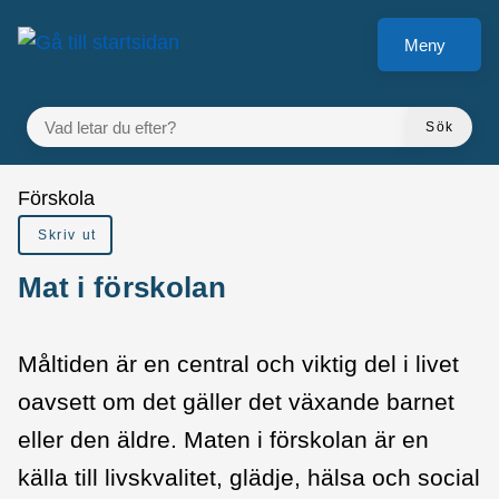
å till sidomeny
Gå till innehåll
Meny
VAD LETAR DU EFTER?
Sök
Du är här:
Förskola
Skriv ut
Mat i förskolan
Måltiden är en central och viktig del i livet
oavsett om det gäller det växande barnet
eller den äldre. Maten i förskolan är en
källa till livskvalitet, glädje, hälsa och social