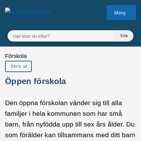
å till sidomeny
Gå till innehåll
Meny
VAD LETAR DU EFTER?
Sök
Du är här:
Förskola
Skriv ut
Öppen förskola
Den öppna förskolan vänder sig till alla
familjer i hela kommunen som har små
barn, från nyfödda upp till sex års ålder. Du
som förälder kan tillsammans med ditt barn