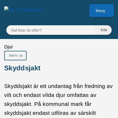
å till sidomeny
Gå till innehåll
Meny
VAD LETAR DU EFTER?
Sök
Du är här:
Djur
Skriv ut
Skyddsjakt
Skyddsjakt är ett undantag från fredning av
vilt och endast vilda djur omfattas av
skyddsjakt. På kommunal mark får
skyddsjakt endast utföras av särskilt