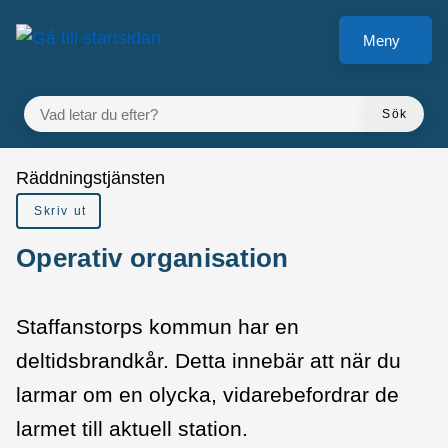
å till sidomeny
Gå till innehåll
Meny
VAD LETAR DU EFTER?
Sök
Du är här:
Räddningstjänsten
Skriv ut
Operativ organisation
Staffanstorps kommun har en
deltidsbrandkår. Detta innebär att när du
larmar om en olycka, vidarebefordrar de
larmet till aktuell station.