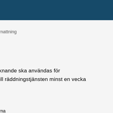
nattning
 liknande ska användas för
ill räddningstjänsten minst en vecka
rna