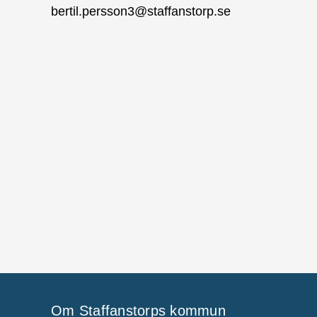
bertil.persson3@staffanstorp.se
Om Staffanstorps kommun