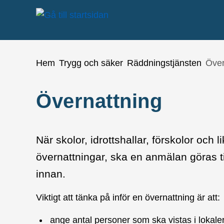
å till sidomeny
Gå till innehåll
Du är här:
Hem
Trygg och säker
Räddningstjänsten
Över
Övernattning
När skolor, idrottshallar, förskolor och
övernattningar, ska en anmälan göras t
innan.
Viktigt att tänka på inför en övernattning är att:
ange antal personer som ska vistas i lokale