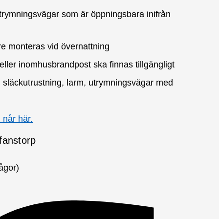
utrymningsvägar som är öppningsbara inifrån
e monteras vid övernattning
ller inomhusbrandpost ska finnas tillgängligt
m släckutrustning, larm, utrymningsvägar med
 når här.
fanstorp
ågor)